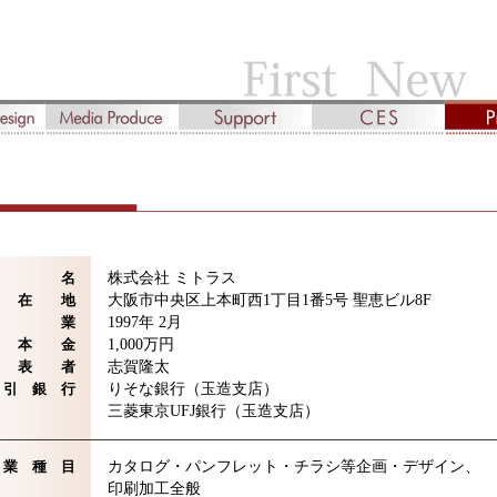
社 名
株式会社 ミトラス
 在 地
大阪市中央区上本町西1丁目1番5号 聖恵ビル8F
創 業
1997年 2月
 本 金
1,000万円
 表 者
志賀隆太
 引 銀 行
りそな銀行（玉造支店）
三菱東京UFJ銀行（玉造支店）
 業 種 目
カタログ・パンフレット・チラシ等企画・デザイン、
印刷加工全般