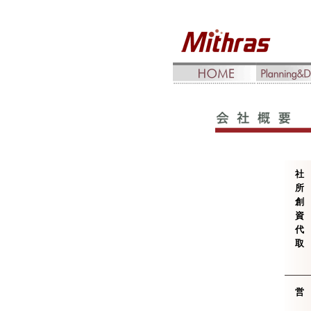
所
資
代
取
営